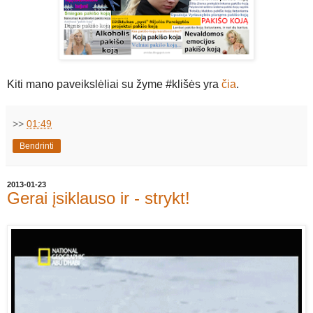
Kiti mano paveikslėliai su žyme #klišės yra
čia
.
>>
01:49
Bendrinti
2013-01-23
Gerai įsiklauso ir - strykt!