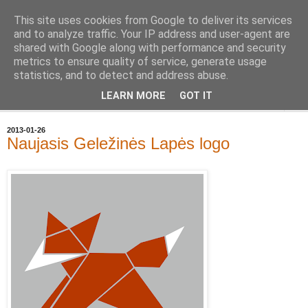
This site uses cookies from Google to deliver its services
Geležinė Lapė
and to analyze traffic. Your IP address and user-agent are
shared with Google along with performance and security
metrics to ensure quality of service, generate usage
Tas pats, kas ir Geležinis Vilkas, tik Lapė.
statistics, and to detect and address abuse.
LEARN MORE
GOT IT
▼
2013-01-26
Naujasis Geležinės Lapės logo