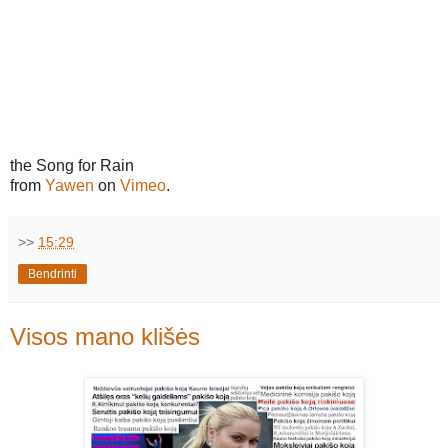
the Song for Rain
from
Yawen
on
Vimeo
.
>>
15:29
Bendrinti
Visos mano klišės