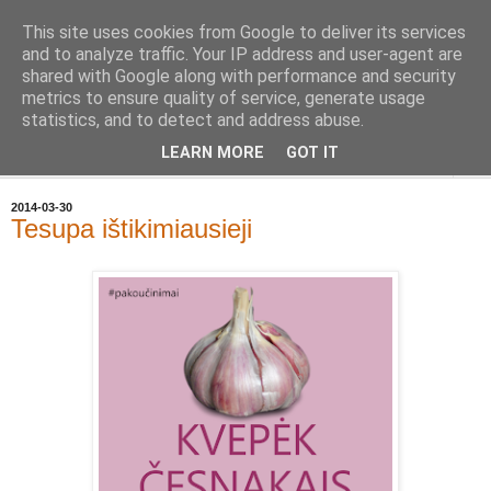
This site uses cookies from Google to deliver its services
Geležinė Lapė
and to analyze traffic. Your IP address and user-agent are
shared with Google along with performance and security
metrics to ensure quality of service, generate usage
Tas pats, kas ir Geležinis Vilkas, tik Lapė.
statistics, and to detect and address abuse.
LEARN MORE
GOT IT
▼
2014-03-30
Tesupa ištikimiausieji