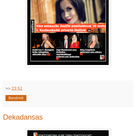
>>
23:51
Bendrinti
Dekadansas