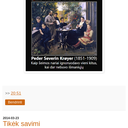
>>
20:51
Bendrinti
2014-03-23
Tikėk savimi