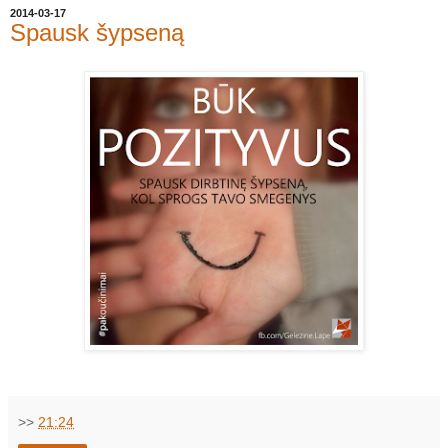
2014-03-17
Spausk šypseną
>>
21:24