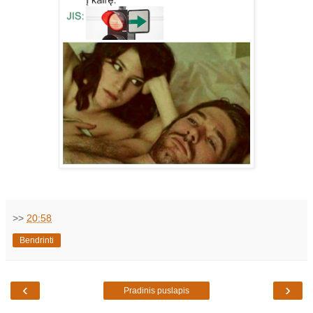
>>
20:58
Bendrinti
‹
›
Pradinis puslapis