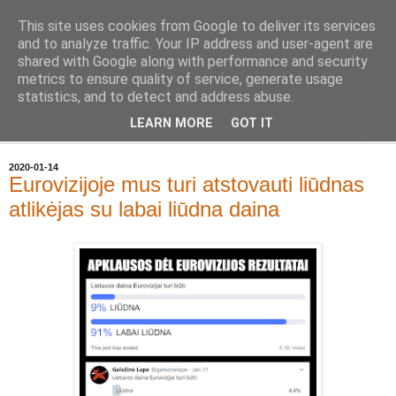
This site uses cookies from Google to deliver its services
Geležinė Lapė
and to analyze traffic. Your IP address and user-agent are
shared with Google along with performance and security
metrics to ensure quality of service, generate usage
Tas pats, kas ir Geležinis Vilkas, tik Lapė.
statistics, and to detect and address abuse.
LEARN MORE
GOT IT
▼
2020-01-14
Eurovizijoje mus turi atstovauti liūdnas
atlikėjas su labai liūdna daina