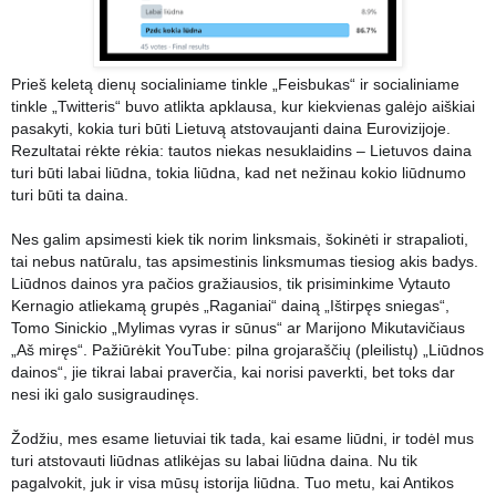
Prieš keletą dienų socialiniame tinkle „Feisbukas“ ir socialiniame
tinkle „Twitteris“ buvo atlikta apklausa, kur kiekvienas galėjo aiškiai
pasakyti, kokia turi būti Lietuvą atstovaujanti daina Eurovizijoje.
Rezultatai rėkte rėkia: tautos niekas nesuklaidins – Lietuvos daina
turi būti labai liūdna, tokia liūdna, kad net nežinau kokio liūdnumo
turi būti ta daina.
Nes galim apsimesti kiek tik norim linksmais, šokinėti ir strapalioti,
tai nebus natūralu, tas apsimestinis linksmum
as tiesiog akis badys.
Liūdnos dainos yra pačios gražiausios, tik prisiminkime Vytauto
Kernagio atliekamą grupės „Raganiai“ dainą „Ištirpęs sniegas“,
Tomo Sinickio „Mylimas vyras ir sūnus“ ar Marijono Mikutavičiaus
„Aš miręs“. Pažiūrėkit YouTube: pilna grojaraščių (pleilistų) „Liūdnos
dainos“, jie tikrai labai praverčia, kai norisi paverkti, bet toks dar
nesi iki galo susigraudinęs.
Žodžiu, mes esame lietuviai tik tada, kai esame liūdni, ir todėl mus
turi atstovauti liūdnas atlikėjas su labai liūdna daina. Nu tik
pagalvokit, juk ir visa mūsų istorija liūdna. Tuo metu, kai Antikos