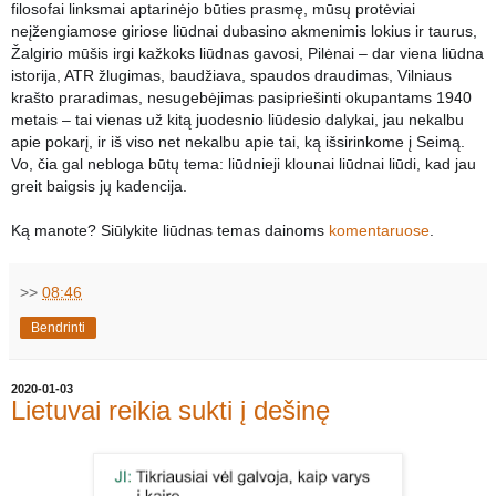
filosofai linksmai aptarinėjo būties prasmę, mūsų protėviai
neįžengiamose giriose liūdnai dubasino akmenimis lokius ir taurus,
Žalgirio mūšis irgi kažkoks liūdnas gavosi, Pilėnai – dar viena liūdna
istorija, ATR žlugimas, baudžiava, spaudos draudimas, Vilniaus
krašto praradimas, nesugebėjimas pasipriešinti okupantams 1940
metais – tai vienas už kitą juodesnio liūdesio dalykai, jau nekalbu
apie pokarį, ir iš viso net nekalbu apie tai, ką išsirinkome į Seimą.
Vo, čia gal nebloga būtų tema: liūdnieji klounai liūdnai liūdi, kad jau
greit baigsis jų kadencija.
Ką manote? Siūlykite liūdnas temas dainoms
komentaruose
.
>>
08:46
Bendrinti
2020-01-03
Lietuvai reikia sukti į dešinę