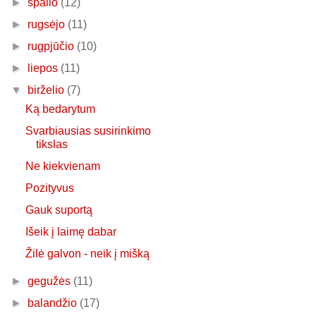
►
spalio
(12)
►
rugsėjo
(11)
►
rugpjūčio
(10)
►
liepos
(11)
▼
birželio
(7)
Ką bedarytum
Svarbiausias susirinkimo
tikslas
Ne kiekvienam
Pozityvus
Gauk suportą
Išeik į laimę dabar
Žilė galvon - neik į mišką
►
gegužės
(11)
►
balandžio
(17)