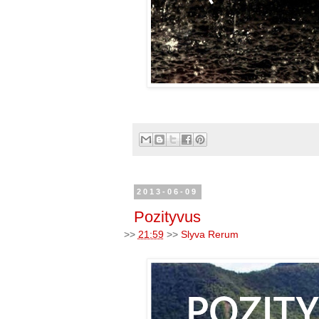
2013-06-09
Pozityvus
>>
21:59
>>
Slyva Rerum