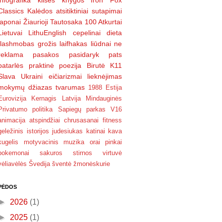
infografika
klišės
knygos
Iron Fox
Classics
Kalėdos
atsitiktiniai sutapimai
japonai
Žiaurioji Tautosaka
100 Atkurtai
Lietuvai
LithuEnglish
cepelinai
dieta
flashmobas
grožis
laifhakas
liūdnai
ne
reklama
pasakos
pasidaryk pats
patarlės
praktinė poezija
Birutė
K11
Slava Ukraini
eičiarizmai
lieknėjimas
mokymų džiazas
tvarumas
1988
Estija
Eurovizija
Kernagis
Latvija
Mindauginės
Privatumo politika
Sapiegų parkas
V16
animacija
atspindžiai
chrusasanai
fitness
geležinis
istorijos
judesiukas
katinai
kava
kugelis
motyvacinis
muzika
orai
pinkai
pokemonai
sakuros
stirnos virtuvė
vėliavėlės
Švedija
šventė
žmonėskurie
PĖDOS
►
2026
(1)
►
2025
(1)