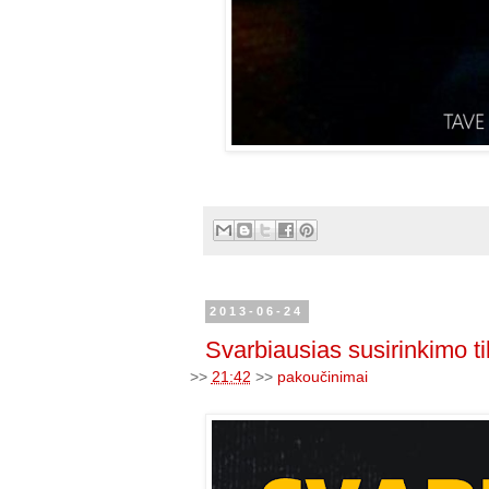
2013-06-24
Svarbiausias susirinkimo ti
>>
21:42
>>
pakoučinimai