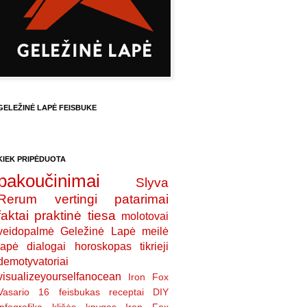
GELEŽINĖ LAPĖ FEISBUKE
KIEK PRIPĖDUOTA
pakoučinimai
Slyva
Rerum
vertingi patarimai
faktai
praktinė tiesa
molotovai
veidopalmė
Geležinė Lapė
meilė
lapė
dialogai
horoskopas
tikrieji
demotyvatoriai
visualizeyourselfanocean
Iron Fox
Vasario 16
feisbukas
receptai
DIY