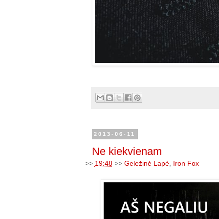
2013-06-11
Ne kiekvienam
>>
19:48
>>
Geležinė Lapė
,
Iron Fox