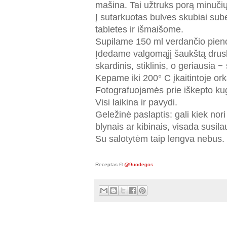
mašina. Tai užtruks porą minučių
Į sutarkuotas bulves skubiai sub
tabletes ir išmaišome.
Supilame 150 ml verdančio pieno,
Įdedame valgomąjį šaukštą drusk
skardinis, stiklinis, o geriausia
–
Kepame iki 200° C įkaitintoje ork
Fotografuojamės prie iškepto ku
Visi laikina ir pavydi.
Geležinė paslaptis: gali kiek nori
blynais ar kibinais, visada susil
Su salotytėm taip lengva nebus.
Receptas ©
@9uodegos