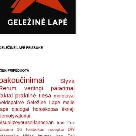
GELEŽINĖ LAPĖ FEISBUKE
KIEK PRIPĖDUOTA
pakoučinimai
Slyva
Rerum
vertingi patarimai
faktai
praktinė tiesa
molotovai
veidopalmė
Geležinė Lapė
meilė
lapė
dialogai
horoskopas
tikrieji
demotyvatoriai
visualizeyourselfanocean
Iron Fox
Vasario 16
feisbukas
receptai
DIY