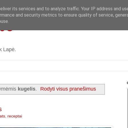
liver its services and to analyze traffic. Your IP address and us
rmance and security metrics to ensure quality of service, gene
pė
buse.
ik Lapė.
žymėmis
kugelis
.
Rodyti visus pranešimus
s
ats
,
receptai