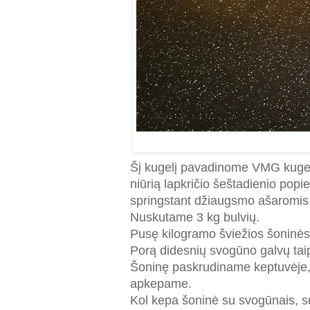
Šį kugelį pavadinome VMG kugeli
niūrią lapkričio šeštadienio popie
springstant džiaugsmo ašaromis
Nuskutame 3 kg bulvių.
Pusę kilogramo šviežios šoninės
Porą didesnių svogūno galvų tai
Šoninę paskrudiname keptuvėje,
apkepame.
Kol kepa šoninė su svogūnais, 