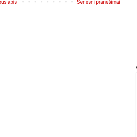
puslapis
Senesni pranešimai