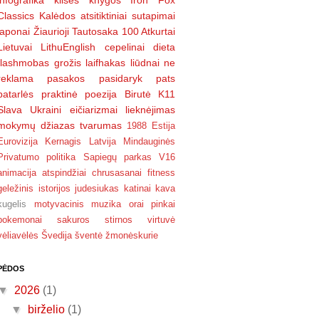
infografika
klišės
knygos
Iron Fox
Classics
Kalėdos
atsitiktiniai sutapimai
japonai
Žiaurioji Tautosaka
100 Atkurtai
Lietuvai
LithuEnglish
cepelinai
dieta
flashmobas
grožis
laifhakas
liūdnai
ne
reklama
pasakos
pasidaryk pats
patarlės
praktinė poezija
Birutė
K11
Slava Ukraini
eičiarizmai
lieknėjimas
mokymų džiazas
tvarumas
1988
Estija
Eurovizija
Kernagis
Latvija
Mindauginės
Privatumo politika
Sapiegų parkas
V16
animacija
atspindžiai
chrusasanai
fitness
geležinis
istorijos
judesiukas
katinai
kava
kugelis
motyvacinis
muzika
orai
pinkai
pokemonai
sakuros
stirnos virtuvė
vėliavėlės
Švedija
šventė
žmonėskurie
PĖDOS
▼
2026
(1)
▼
birželio
(1)