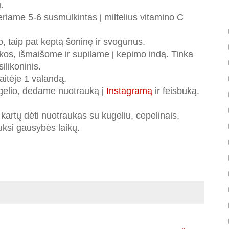
.
eriame 5-6 susmulkintas į miltelius vitamino C
 taip pat keptą šoninę ir svogūnus.
os, išmaišome ir supilame į kepimo indą. Tinka
silikoninis.
aitėje 1 valandą.
gelio, dedame nuotrauką į
Instagramą
ir feisbuką.
 kartų dėti nuotraukas su kugeliu, cepelinais,
auksi gausybės laikų.