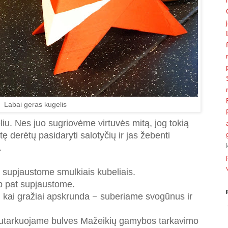
Labai geras kugelis
u. Nes juo sugriovėme virtuvės mitą, jog tokią
tę derėtų pasidaryti salotyčių ir jas žebenti
.
 supjaustome smulkiais kubeliais.
p pat supjaustome.
 kai gražiai apskrunda
–
suberiame svogūnus ir
sutarkuojame bulves Mažeikių gamybos tarkavimo