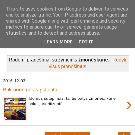
This site uses cookies from Google to deliver its services
Geležinė Lapė
and to analyze traffic. Your IP address and user-agent are
shared with Google along with performance and security
metrics to ensure quality of service, generate usage
Tas pats, kas ir Geležinis Vilkas, tik Lapė.
statistics, and to detect and address abuse.
LEARN MORE
GOT IT
▼
Rodomi pranešimai su žymėmis
žmonėskurie
.
Rodyti
visus pranešimus
2016-12-03
Būk orientuotas į klientą
›
Įdomus sutapimas: tai tie patys žmonės, kurie
sako „prioritizuoti“.