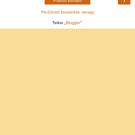
›
Pradinis puslapis
Peržiūrėti žiniatinklio versiją
Teikia „
Blogger
“.