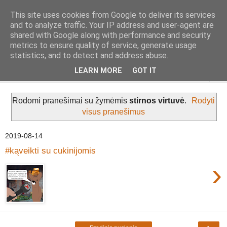
This site uses cookies from Google to deliver its services
Geležinė Lapė
and to analyze traffic. Your IP address and user-agent are
shared with Google along with performance and security
metrics to ensure quality of service, generate usage
Tas pats, kas ir Geležinis Vilkas, tik Lapė.
statistics, and to detect and address abuse.
LEARN MORE
GOT IT
▼
Rodomi pranešimai su žymėmis
stirnos virtuvė
.
Rodyti
visus pranešimus
2019-08-14
#kąveikti su cukinijomis
›