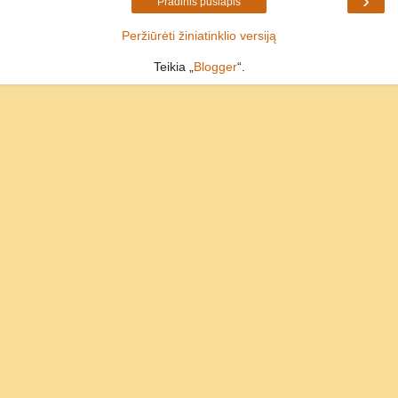
›
Pradinis puslapis
Peržiūrėti žiniatinklio versiją
Teikia „
Blogger
“.