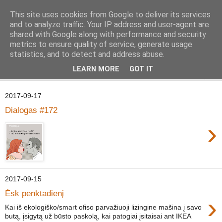
This site uses cookies from Google to deliver its services
Geležinė Lapė
and to analyze traffic. Your IP address and user-agent are
shared with Google along with performance and security
metrics to ensure quality of service, generate usage
Tas pats, kas ir Geležinis Vilkas, tik Lapė.
statistics, and to detect and address abuse.
LEARN MORE
GOT IT
▼
2017-09-17
Dialogas #172
›
2017-09-15
Ėsk penktadienį
›
Kai iš ekologiško/smart ofiso parvažiuoji lizingine mašina į savo
butą, įsigytą už būsto paskolą, kai patogiai įsitaisai ant IKEA