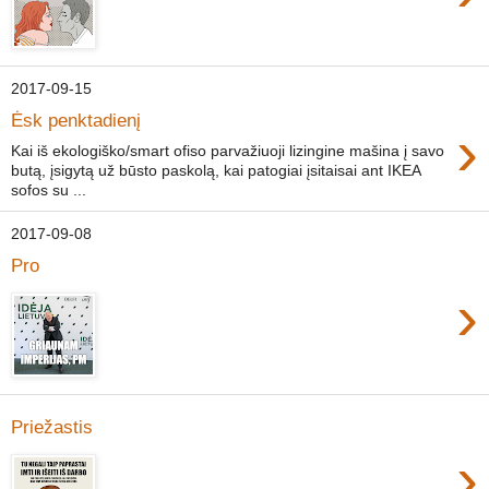
2017-09-15
Ėsk penktadienį
›
Kai iš ekologiško/smart ofiso parvažiuoji lizingine mašina į savo
butą, įsigytą už būsto paskolą, kai patogiai įsitaisai ant IKEA
sofos su ...
2017-09-08
Pro
›
Priežastis
›