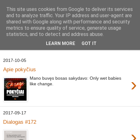
This site uses cookies from Google to deliver its services
Geležinė Lapė
and to analyze traffic. Your IP address and user-agent are
shared with Google along with performance and security
metrics to ensure quality of service, generate usage
Tas pats, kas ir Geležinis Vilkas, tik Lapė.
statistics, and to detect and address abuse.
LEARN MORE
GOT IT
▼
2017-10-05
Apie pokyčius
›
Mano buvęs bosas sakydavo: Only wet babies
like change.
2017-09-17
Dialogas #172
›