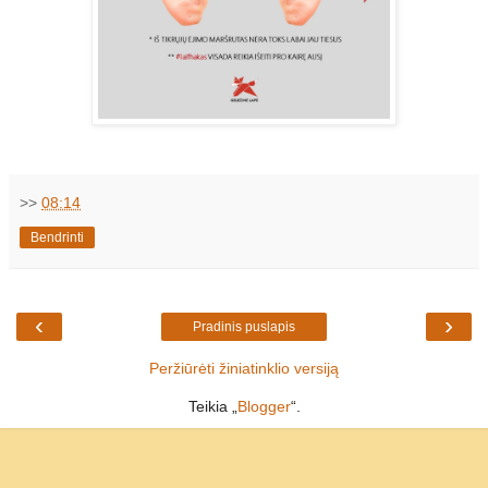
>>
08:14
Bendrinti
‹
›
Pradinis puslapis
Peržiūrėti žiniatinklio versiją
Teikia „
Blogger
“.