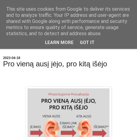
This site uses cookies from Google to deliver its services
Geležinė Lapė
and to analyze traffic. Your IP address and user-agent are
shared with Google along with performance and security
metrics to ensure quality of service, generate usage
Tas pats, kas ir Geležinis Vilkas, tik Lapė.
statistics, and to detect and address abuse.
LEARN MORE
GOT IT
▼
2023-04-18
Pro vieną ausį įėjo, pro kitą išėjo