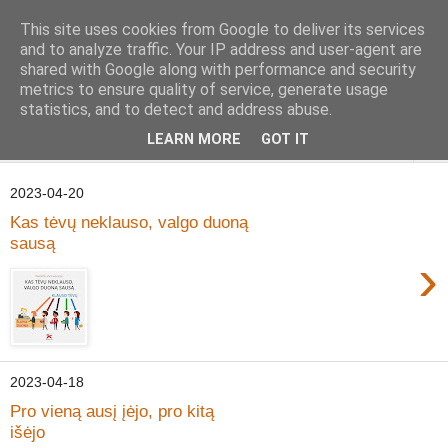
This site uses cookies from Google to deliver its services
Geležinė Lapė
and to analyze traffic. Your IP address and user-agent are
shared with Google along with performance and security
metrics to ensure quality of service, generate usage
Tas pats, kas ir Geležinis Vilkas, tik Lapė.
statistics, and to detect and address abuse.
LEARN MORE
GOT IT
▼
2023-04-20
Kas tėvų neklauso, valgo duoną
sausą
›
2023-04-18
Pro vieną ausį įėjo, pro kitą
išėjo